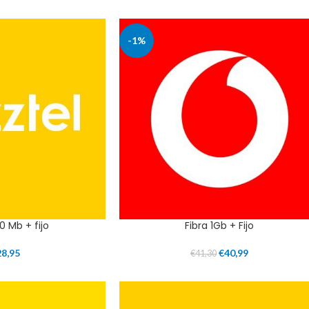
-1%
0 Mb + fijo
Fibra 1Gb + Fijo
28,95
€
40,99
€
41,30