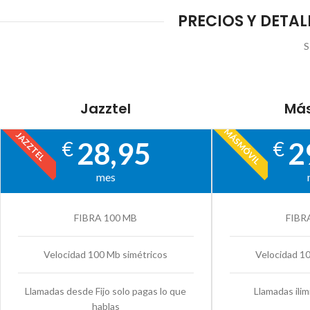
PRECIOS Y DETAL
S
Jazztel
Más
MÁSMÓVIL
JAZZTEL
28,95
2
€
€
mes
FIBRA 100 MB
FIBR
Velocidad 100 Mb simétricos
Velocidad 1
Llamadas desde Fijo solo pagas lo que
Llamadas ilim
hablas