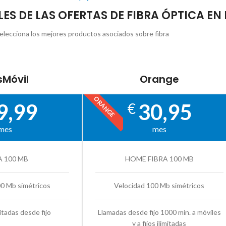
LES DE LAS OFERTAS DE FIBRA ÓPTICA EN 
elecciona los mejores productos asociados sobre fibra
Móvil
Orange
ORANGE
9,99
30,95
€
mes
mes
A 100 MB
HOME FIBRA 100 MB
00 Mb simétricos
Velocidad 100 Mb simétricos
itadas desde fijo
Llamadas desde fijo 1000 min. a móviles
y a fijos ilimitadas