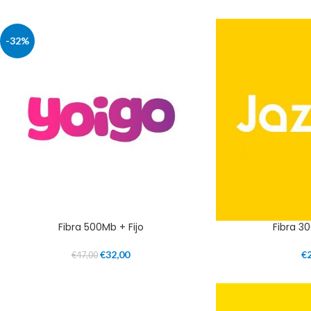
-32%
Fibra 500Mb + Fijo
Fibra 30
€
32,00
€
€
47,00