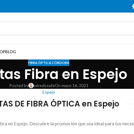
OP
BLOG
FIBRA ÓPTICA CÓRDOBA
tas Fibra en Espejo
Posted by
wiredosafe
On mayo 16, 2021
Espejo
AS DE FIBRA ÓPTICA en Espejo
bra en Espejo. Descubre la promoción que sea ideal para tus neces