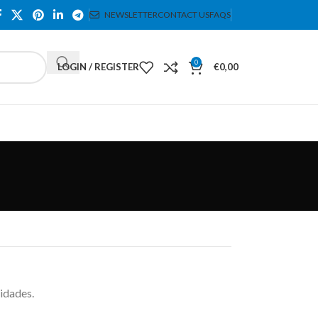
NEWSLETTER
CONTACT US
FAQS
0
LOGIN / REGISTER
€
0,00
idades.