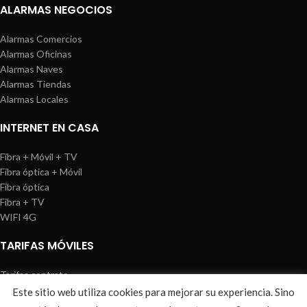
ALARMAS NEGOCIOS
Alarmas Comercios
Alarmas Oficinas
Alarmas Naves
Alarmas Tiendas
Alarmas Locales
INTERNET EN CASA
Fibra + Móvil + TV
Fibra óptica + Móvil
Fibra óptica
Fibra + TV
WIFI 4G
TARIFAS MÓVILES
Tarifas contrato
Tarifas prepago
Este sitio web utiliza cookies para mejorar su experiencia. Sino
WIREDOSAFE
2021
Aviso Legal
|
Política de Cookies
|
Sitemap