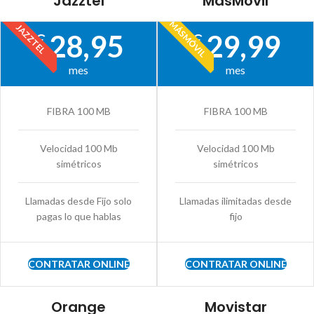
Jazztel
MásMóvil
MÁSMÓVIL
JAZZTEL
28,95
29,99
€
€
mes
mes
FIBRA 100 MB
FIBRA 100 MB
Velocidad 100 Mb
Velocidad 100 Mb
simétricos
simétricos
Llamadas desde Fijo solo
Llamadas ilimitadas desde
pagas lo que hablas
fijo
CONTRATAR ONLINE
CONTRATAR ONLINE
Orange
Movistar