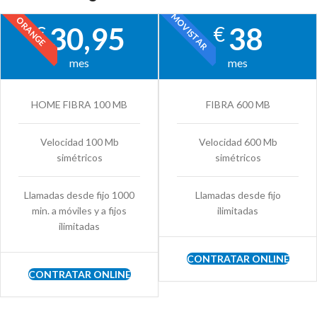
MOVISTAR
ORANGE
30,95
38
€
€
mes
mes
HOME FIBRA 100 MB
FIBRA 600 MB
Velocidad 100 Mb
Velocidad 600 Mb
simétricos
simétricos
Llamadas desde fijo 1000
Llamadas desde fijo
min. a móviles y a fijos
ilimitadas
ilimitadas
CONTRATAR ONLINE
CONTRATAR ONLINE