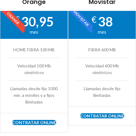
Orange
Movistar
MOVISTAR
ORANGE
30,95
38
€
€
mes
mes
HOME FIBRA 100 MB
FIBRA 600 MB
Velocidad 100 Mb
Velocidad 600 Mb
simétricos
simétricos
Llamadas desde fijo 1000
Llamadas desde fijo
min. a móviles y a fijos
ilimitadas
ilimitadas
CONTRATAR ONLINE
CONTRATAR ONLINE