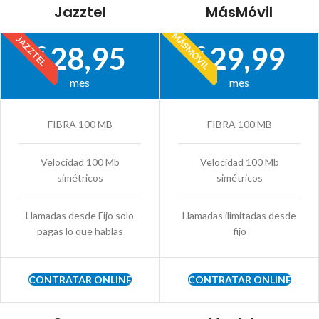
Jazztel
MásMóvil
MÁSMÓVIL
JAZZTEL
28,95
29,99
€
€
mes
mes
FIBRA 100 MB
FIBRA 100 MB
Velocidad 100 Mb
Velocidad 100 Mb
simétricos
simétricos
Llamadas desde Fijo solo
Llamadas ilimitadas desde
pagas lo que hablas
fijo
CONTRATAR ONLINE
CONTRATAR ONLINE