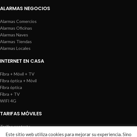
ALARMAS NEGOCIOS
Alarmas Comercios
Alarmas Oficinas
Alarmas Naves
Alarmas Tiendas
Alarmas Locales
INTERNET EN CASA
Fibra + Móvil + TV
Fibra óptica + Móvil
Fibra óptica
Fibra + TV
WIFI 4G
TARIFAS MÓVILES
Tarifas contrato
Tarifas prepago
Este sitio web utiliza cookies para mejorar su experiencia. Sino