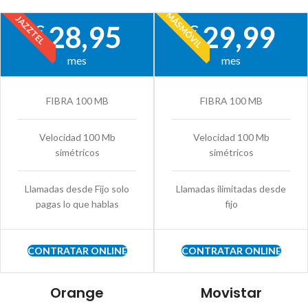
MÁSMÓVIL
JAZZTEL
28,95
29,99
€
€
mes
mes
FIBRA 100 MB
FIBRA 100 MB
Velocidad 100 Mb
Velocidad 100 Mb
simétricos
simétricos
Llamadas desde Fijo solo
Llamadas ilimitadas desde
pagas lo que hablas
fijo
CONTRATAR ONLINE
CONTRATAR ONLINE
Orange
Movistar