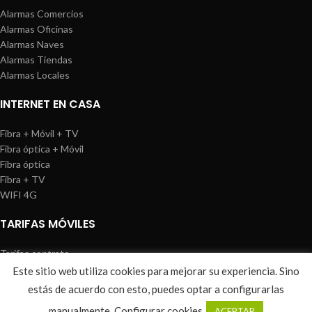
Alarmas Comercios
Alarmas Oficinas
Alarmas Naves
Alarmas Tiendas
Alarmas Locales
INTERNET EN CASA
Fibra + Móvil + TV
Fibra óptica + Móvil
Fibra óptica
Fibra + TV
WIFI 4G
TARIFAS MÓVILES
Tarifas contrato
Tarifas prepago
Este sitio web utiliza cookies para mejorar su experiencia. Sino
WIREDOSAFE
2021
Aviso Legal
|
Política de Cookies
|
Sitemap
estás de acuerdo con esto, puedes optar a configurarlas
0
manualmente.
Configurar cookies
ACEPTAR