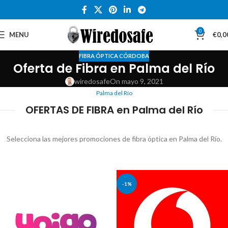
0
MENU
€
0,0
FIBRA ÓPTICA CÓRDOBA
Oferta de Fibra en Palma del Río
wiredosafe
On mayo 9, 2021
Palma del Río
OFERTAS DE FIBRA en Palma del Río
Selecciona las mejores promociones de fibra óptica en Palma del Río.
-1%