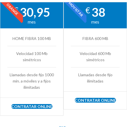
MOVISTAR
ORANGE
30,95
38
€
€
mes
mes
HOME FIBRA 100 MB
FIBRA 600 MB
Velocidad 100 Mb
Velocidad 600 Mb
simétricos
simétricos
Llamadas desde fijo 1000
Llamadas desde fijo
min. a móviles y a fijos
ilimitadas
ilimitadas
CONTRATAR ONLINE
CONTRATAR ONLINE