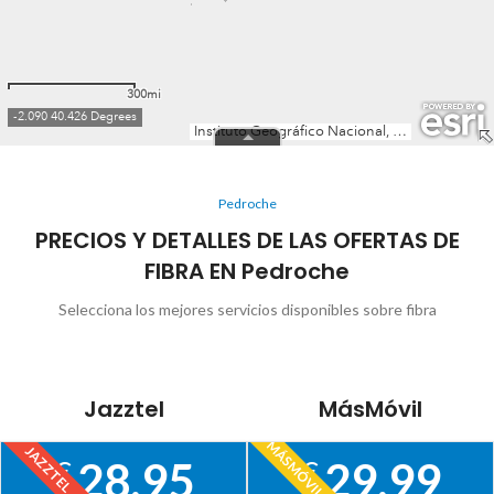
Pedroche
PRECIOS Y DETALLES DE LAS OFERTAS DE
FIBRA EN Pedroche
Selecciona los mejores servicios disponibles sobre fibra
Jazztel
MásMóvil
MÁSMÓVIL
JAZZTEL
28,95
29,99
€
€