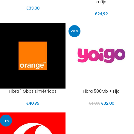
a fijo
€
33,00
€
24,99
-32%
Fibra 1 Gbps simétricos
Fibra 500Mb + Fijo
€
40,95
€
32,00
€
47,00
-1%