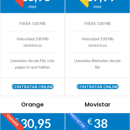
mes
mes
FIBRA 100 MB
FIBRA 100 MB
Velocidad 100 Mb
Velocidad 100 Mb
simétricos
simétricos
Llamadas desde Fijo solo
Llamadas ilimitadas desde
pagas lo que hablas
fijo
CONTRATAR ONLINE
CONTRATAR ONLINE
Orange
Movistar
MOVISTAR
ORANGE
30,95
38
€
€