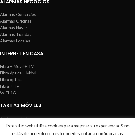
ALARMAS NEGOCIOS
Alarmas Comercios
Alarmas Oficinas
Alarmas Naves
Alarmas Tiendas
Alarmas Locales
INTERNET EN CASA
Fibra + Móvil + TV
Fibra óptica + Móvil
Fibra óptica
Fibra + TV
WIFI 4G
TARIFAS MÓVILES
Tarifas contrato
Tarifas prepago
Este sitio web utiliza cookies para mejorar su experiencia. Sino
WIREDOSAFE
2021
Aviso Legal
|
Política de Cookies
|
Sitemap
estás de acuerdo con esto, puedes optar a configurarlas