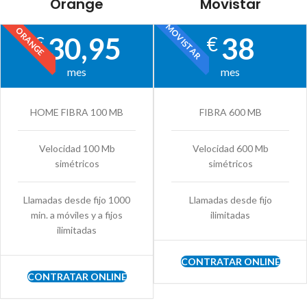
Orange
Movistar
MOVISTAR
ORANGE
30,95
38
€
€
mes
mes
HOME FIBRA 100 MB
FIBRA 600 MB
Velocidad 100 Mb
Velocidad 600 Mb
simétricos
simétricos
Llamadas desde fijo 1000
Llamadas desde fijo
min. a móviles y a fijos
ilimitadas
ilimitadas
CONTRATAR ONLINE
CONTRATAR ONLINE