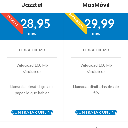
Jazztel
MásMóvil
MÁSMÓVIL
JAZZTEL
28,95
29,99
€
€
mes
mes
FIBRA 100 MB
FIBRA 100 MB
Velocidad 100 Mb
Velocidad 100 Mb
simétricos
simétricos
Llamadas desde Fijo solo
Llamadas ilimitadas desde
pagas lo que hablas
fijo
CONTRATAR ONLINE
CONTRATAR ONLINE