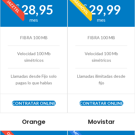
MÁSMÓVIL
JAZZTEL
28,95
29,99
€
€
mes
mes
FIBRA 100 MB
FIBRA 100 MB
Velocidad 100 Mb
Velocidad 100 Mb
simétricos
simétricos
Llamadas desde Fijo solo
Llamadas ilimitadas desde
pagas lo que hablas
fijo
CONTRATAR ONLINE
CONTRATAR ONLINE
Orange
Movistar