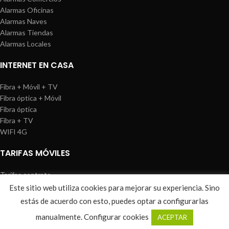
Alarmas Oficinas
Alarmas Naves
Alarmas Tiendas
Alarmas Locales
INTERNET EN CASA
Fibra + Móvil + TV
Fibra óptica + Móvil
Fibra óptica
Fibra + TV
WIFI 4G
TARIFAS MÓVILES
Tarifas contrato
Tarifas prepago
Este sitio web utiliza cookies para mejorar su experiencia. Sino
WIREDOSAFE
2021
Aviso Legal
|
Política de Cookies
|
Sitemap
estás de acuerdo con esto, puedes optar a configurarlas
0
manualmente.
Configurar cookies
ACEPTAR
Shop
Wishlist
Cart
My account