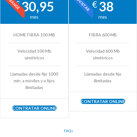
MOVISTAR
ORANGE
30,95
38
€
€
mes
mes
HOME FIBRA 100 MB
FIBRA 600 MB
Velocidad 100 Mb
Velocidad 600 Mb
simétricos
simétricos
Llamadas desde fijo 1000
Llamadas desde fijo
min. a móviles y a fijos
ilimitadas
ilimitadas
CONTRATAR ONLINE
CONTRATAR ONLINE
FAQs