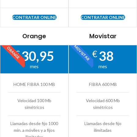
CONTRATAR ONLINE
CONTRATAR ONLINE
Orange
Movistar
MOVISTAR
ORANGE
30,95
38
€
€
mes
mes
HOME FIBRA 100 MB
FIBRA 600 MB
Velocidad 100 Mb
Velocidad 600 Mb
simétricos
simétricos
Llamadas desde fijo 1000
Llamadas desde fijo
min. a móviles y a fijos
ilimitadas
ilimitadas