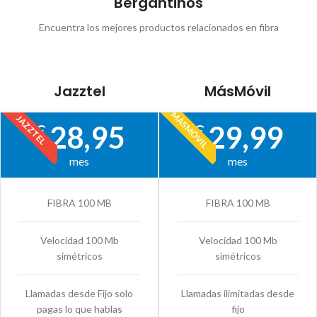
Bergantiños
Encuentra los mejores productos relacionados en fibra
Jazztel
MásMóvil
MÁSMÓVIL
JAZZTEL
28,95
29,99
€
€
mes
mes
FIBRA 100 MB
FIBRA 100 MB
Velocidad 100 Mb
Velocidad 100 Mb
simétricos
simétricos
Llamadas desde Fijo solo
Llamadas ilimitadas desde
pagas lo que hablas
fijo