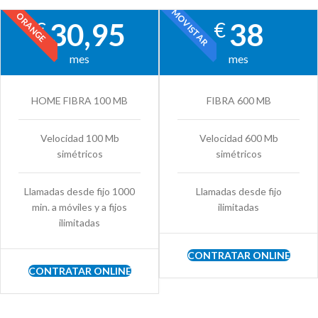
MOVISTAR
ORANGE
30,95
38
€
€
mes
mes
HOME FIBRA 100 MB
FIBRA 600 MB
Velocidad 100 Mb
Velocidad 600 Mb
simétricos
simétricos
Llamadas desde fijo 1000
Llamadas desde fijo
min. a móviles y a fijos
ilimitadas
ilimitadas
CONTRATAR ONLINE
CONTRATAR ONLINE