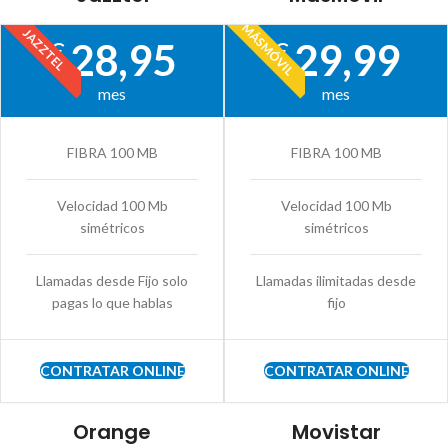
MÁSMÓVIL
JAZZTEL
28,95
29,99
€
€
mes
mes
FIBRA 100 MB
FIBRA 100 MB
Velocidad 100 Mb
Velocidad 100 Mb
simétricos
simétricos
Llamadas desde Fijo solo
Llamadas ilimitadas desde
pagas lo que hablas
fijo
CONTRATAR ONLINE
CONTRATAR ONLINE
Orange
Movistar