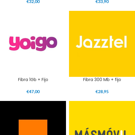
€
32,00
€
33,90
Fibra 1Gb + Fijo
Fibra 300 Mb + fijo
€
47,00
€
28,95