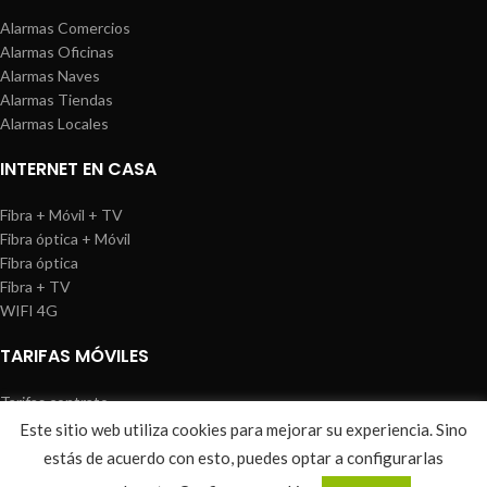
Alarmas Comercios
Alarmas Oficinas
Alarmas Naves
Alarmas Tiendas
Alarmas Locales
INTERNET EN CASA
Fibra + Móvil + TV
Fibra óptica + Móvil
Fibra óptica
Fibra + TV
WIFI 4G
TARIFAS MÓVILES
Tarifas contrato
Tarifas prepago
Este sitio web utiliza cookies para mejorar su experiencia. Sino
WIREDOSAFE
2021
Aviso Legal
|
Política de Cookies
|
Sitemap
estás de acuerdo con esto, puedes optar a configurarlas
0