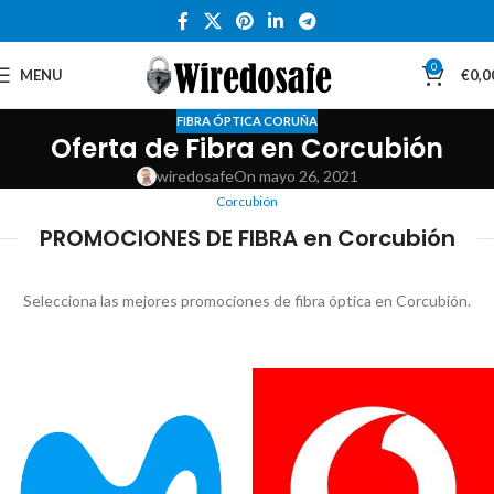
0
MENU
€
0,0
FIBRA ÓPTICA CORUÑA
Oferta de Fibra en Corcubión
wiredosafe
On mayo 26, 2021
Corcubión
PROMOCIONES DE FIBRA en Corcubión
Selecciona las mejores promociones de fibra óptica en Corcubión.