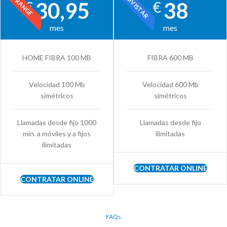
MOVISTAR
ORANGE
30,95
38
€
€
mes
mes
HOME FIBRA 100 MB
FIBRA 600 MB
Velocidad 100 Mb
Velocidad 600 Mb
simétricos
simétricos
Llamadas desde fijo 1000
Llamadas desde fijo
min. a móviles y a fijos
ilimitadas
ilimitadas
CONTRATAR ONLINE
CONTRATAR ONLINE
FAQs