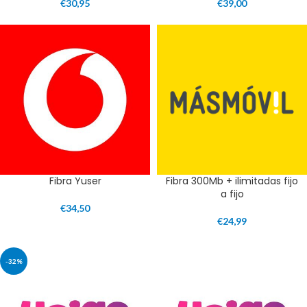
€
30,95
€
39,00
Fibra Yuser
Fibra 300Mb + ilimitadas fijo
a fijo
€
34,50
€
24,99
-32%