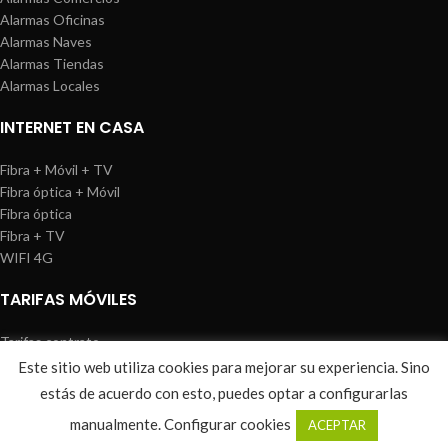
Alarmas Oficinas
Alarmas Naves
Alarmas Tiendas
Alarmas Locales
INTERNET EN CASA
Fibra + Móvil + TV
Fibra óptica + Móvil
Fibra óptica
Fibra + TV
WIFI 4G
TARIFAS MÓVILES
Tarifas contrato
Tarifas prepago
Este sitio web utiliza cookies para mejorar su experiencia. Sino
WIREDOSAFE
2021
Aviso Legal
|
Política de Cookies
|
Sitemap
estás de acuerdo con esto, puedes optar a configurarlas
0
manualmente.
Configurar cookies
ACEPTAR
Shop
Wishlist
Cart
My account