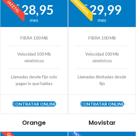
MÁSMÓVIL
JAZZTEL
28,95
29,99
€
€
mes
mes
FIBRA 100 MB
FIBRA 100 MB
Velocidad 100 Mb
Velocidad 100 Mb
simétricos
simétricos
Llamadas desde Fijo solo
Llamadas ilimitadas desde
pagas lo que hablas
fijo
CONTRATAR ONLINE
CONTRATAR ONLINE
Orange
Movistar