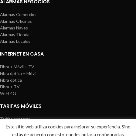
ALARMAS NEGOCIOS
Alarmas Comercios
Alarmas Oficinas
Alarmas Naves
Alarmas Tiendas
Alarmas Locales
INTERNET EN CASA
Fibra + Móvil + TV
Fibra óptica + Móvil
Fibra óptica
Fibra + TV
WIFI 4G
TARIFAS MÓVILES
Tarifas contrato
Tarifas prepago
Este sitio web utiliza cookies para mejorar su experiencia. Sino
WIREDOSAFE
2021
Aviso Legal
|
Política de Cookies
|
Sitemap
estás de acuerdo con esto, puedes optar a configurarlas