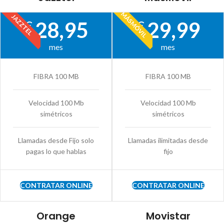
MÁSMÓVIL
JAZZTEL
28,95
29,99
€
€
mes
mes
FIBRA 100 MB
FIBRA 100 MB
Velocidad 100 Mb
Velocidad 100 Mb
simétricos
simétricos
Llamadas desde Fijo solo
Llamadas ilimitadas desde
pagas lo que hablas
fijo
CONTRATAR ONLINE
CONTRATAR ONLINE
Orange
Movistar