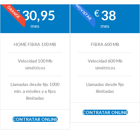
MOVISTAR
ORANGE
30,95
38
€
€
mes
mes
HOME FIBRA 100 MB
FIBRA 600 MB
Velocidad 100 Mb
Velocidad 600 Mb
simétricos
simétricos
Llamadas desde fijo 1000
Llamadas desde fijo
min. a móviles y a fijos
ilimitadas
ilimitadas
CONTRATAR ONLINE
CONTRATAR ONLINE