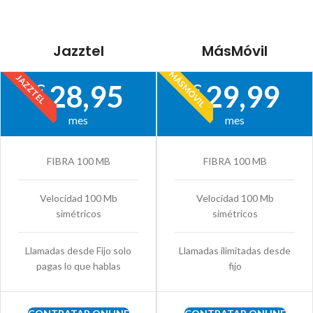
Jazztel
MásMóvil
MÁSMÓVIL
JAZZTEL
28,95
29,99
€
€
mes
mes
FIBRA 100 MB
FIBRA 100 MB
Velocidad 100 Mb
Velocidad 100 Mb
simétricos
simétricos
Llamadas desde Fijo solo
Llamadas ilimitadas desde
pagas lo que hablas
fijo