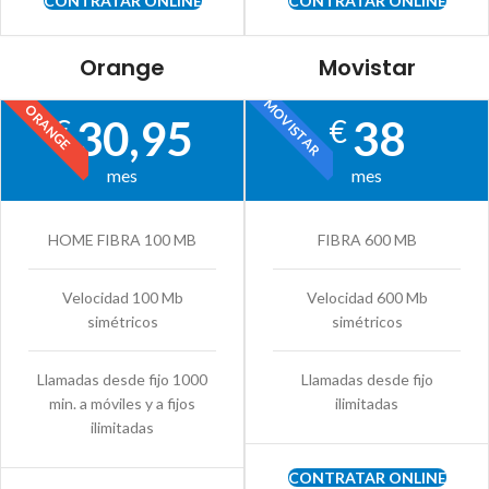
CONTRATAR ONLINE
CONTRATAR ONLINE
Orange
Movistar
MOVISTAR
ORANGE
30,95
38
€
€
mes
mes
HOME FIBRA 100 MB
FIBRA 600 MB
Velocidad 100 Mb
Velocidad 600 Mb
simétricos
simétricos
Llamadas desde fijo 1000
Llamadas desde fijo
min. a móviles y a fijos
ilimitadas
ilimitadas
CONTRATAR ONLINE