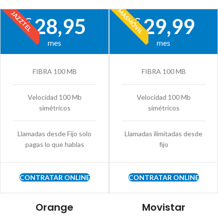
MÁSMÓVIL
JAZZTEL
28,95
29,99
€
€
mes
mes
FIBRA 100 MB
FIBRA 100 MB
Velocidad 100 Mb
Velocidad 100 Mb
simétricos
simétricos
Llamadas desde Fijo solo
Llamadas ilimitadas desde
pagas lo que hablas
fijo
CONTRATAR ONLINE
CONTRATAR ONLINE
Orange
Movistar