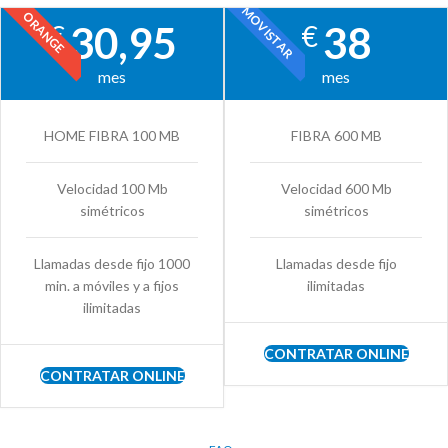
MOVISTAR
ORANGE
30,95
38
€
€
mes
mes
HOME FIBRA 100 MB
FIBRA 600 MB
Velocidad 100 Mb
Velocidad 600 Mb
simétricos
simétricos
Llamadas desde fijo 1000
Llamadas desde fijo
min. a móviles y a fijos
ilimitadas
ilimitadas
CONTRATAR ONLINE
CONTRATAR ONLINE