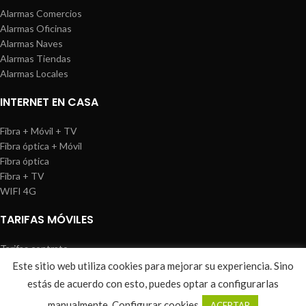
Alarmas Comercios
Alarmas Oficinas
Alarmas Naves
Alarmas Tiendas
Alarmas Locales
INTERNET EN CASA
Fibra + Móvil + TV
Fibra óptica + Móvil
Fibra óptica
Fibra + TV
WIFI 4G
TARIFAS MÓVILES
Tarifas contrato
Tarifas prepago
Este sitio web utiliza cookies para mejorar su experiencia. Sino
WIREDOSAFE
2021
Aviso Legal
|
Política de Cookies
|
Sitemap
estás de acuerdo con esto, puedes optar a configurarlas
0
manualmente.
Configurar cookies
ACEPTAR