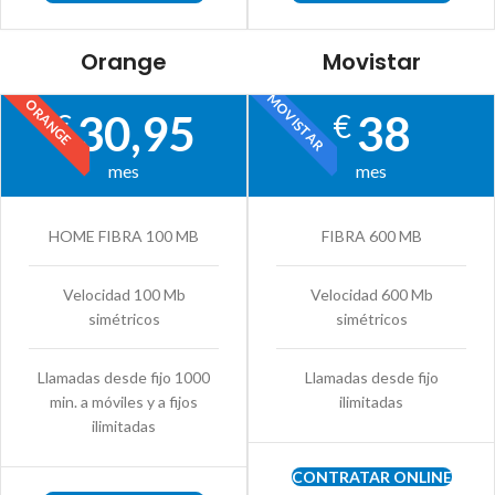
Orange
Movistar
MOVISTAR
ORANGE
30,95
38
€
€
mes
mes
HOME FIBRA 100 MB
FIBRA 600 MB
Velocidad 100 Mb
Velocidad 600 Mb
simétricos
simétricos
Llamadas desde fijo 1000
Llamadas desde fijo
min. a móviles y a fijos
ilimitadas
ilimitadas
CONTRATAR ONLINE