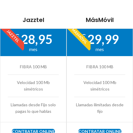
Jazztel
MásMóvil
MÁSMÓVIL
JAZZTEL
28,95
29,99
€
€
mes
mes
FIBRA 100 MB
FIBRA 100 MB
Velocidad 100 Mb
Velocidad 100 Mb
simétricos
simétricos
Llamadas desde Fijo solo
Llamadas ilimitadas desde
pagas lo que hablas
fijo
CONTRATAR ONLINE
CONTRATAR ONLINE