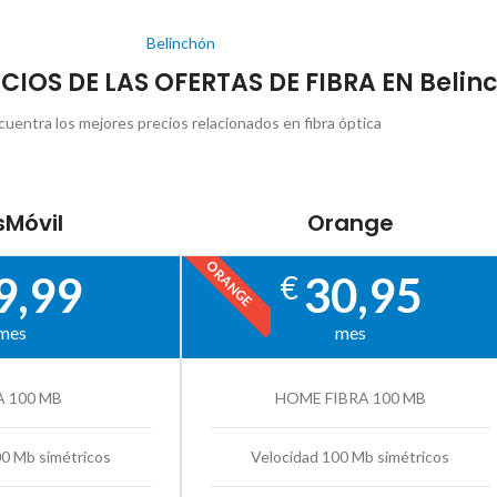
Belinchón
ECIOS DE LAS OFERTAS DE FIBRA EN Belin
cuentra los mejores precios relacionados en fibra óptica
Móvil
Orange
ORANGE
9,99
30,95
€
mes
mes
A 100 MB
HOME FIBRA 100 MB
00 Mb simétricos
Velocidad 100 Mb simétricos