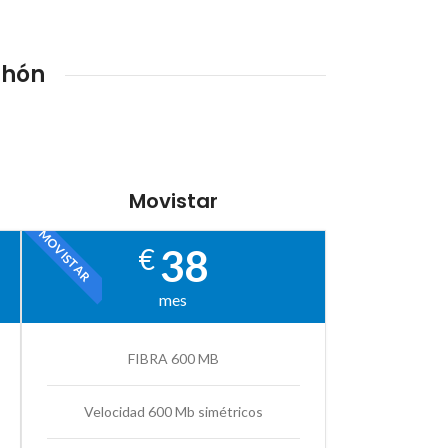
chón
Movistar
MOVISTAR
38
€
mes
FIBRA 600 MB
Velocidad 600 Mb simétricos