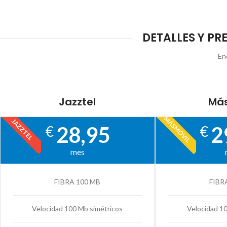
DETALLES Y PR
En
Jazztel
Más
MÁSMÓVIL
JAZZTEL
28,95
2
€
€
mes
FIBRA 100 MB
FIBR
Velocidad 100 Mb simétricos
Velocidad 1