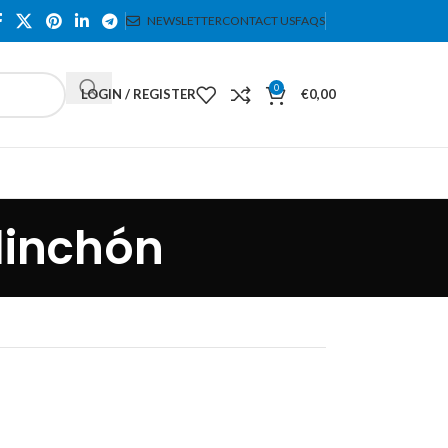
NEWSLETTER
CONTACT US
FAQS
0
LOGIN / REGISTER
€
0,00
linchón