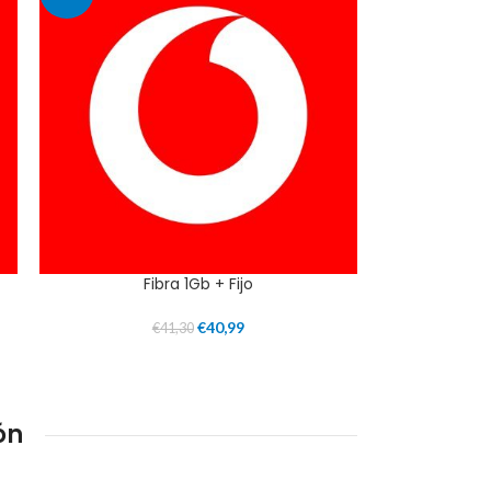
Fibra 1Gb + Fijo
€
40,99
€
41,30
ón