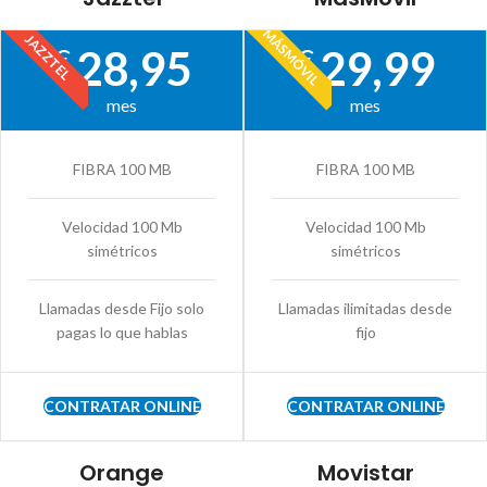
MÁSMÓVIL
JAZZTEL
28,95
29,99
€
€
mes
mes
FIBRA 100 MB
FIBRA 100 MB
Velocidad 100 Mb
Velocidad 100 Mb
simétricos
simétricos
Llamadas desde Fijo solo
Llamadas ilimitadas desde
pagas lo que hablas
fijo
CONTRATAR ONLINE
CONTRATAR ONLINE
Orange
Movistar