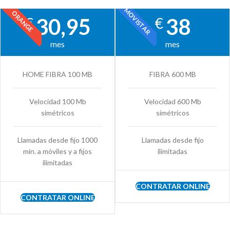
MOVISTAR
ORANGE
30,95
38
€
€
mes
mes
HOME FIBRA 100 MB
FIBRA 600 MB
Velocidad 100 Mb
Velocidad 600 Mb
simétricos
simétricos
Llamadas desde fijo 1000
Llamadas desde fijo
min. a móviles y a fijos
ilimitadas
ilimitadas
CONTRATAR ONLINE
CONTRATAR ONLINE