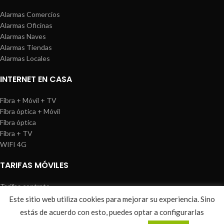
Alarmas Comercios
Alarmas Oficinas
Alarmas Naves
Alarmas Tiendas
Alarmas Locales
INTERNET EN CASA
Fibra + Móvil + TV
Fibra óptica + Móvil
Fibra óptica
Fibra + TV
WIFI 4G
TARIFAS MÓVILES
Tarifas contrato
Tarifas prepago
Este sitio web utiliza cookies para mejorar su experiencia. Sino
WIREDOSAFE
2021
Aviso Legal
|
Política de Cookies
|
Sitemap
estás de acuerdo con esto, puedes optar a configurarlas
0