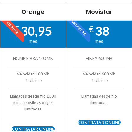
Orange
Movistar
MOVISTAR
ORANGE
30,95
38
€
€
mes
mes
HOME FIBRA 100 MB
FIBRA 600 MB
Velocidad 100 Mb
Velocidad 600 Mb
simétricos
simétricos
Llamadas desde fijo 1000
Llamadas desde fijo
min. a móviles y a fijos
ilimitadas
ilimitadas
CONTRATAR ONLINE
CONTRATAR ONLINE