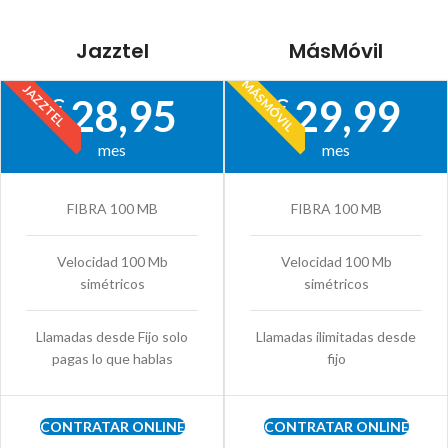
Jazztel
MásMóvil
MÁSMÓVIL
JAZZTEL
28,95
29,99
€
€
mes
mes
FIBRA 100 MB
FIBRA 100 MB
Velocidad 100 Mb
Velocidad 100 Mb
simétricos
simétricos
Llamadas desde Fijo solo
Llamadas ilimitadas desde
pagas lo que hablas
fijo
CONTRATAR ONLINE
CONTRATAR ONLINE