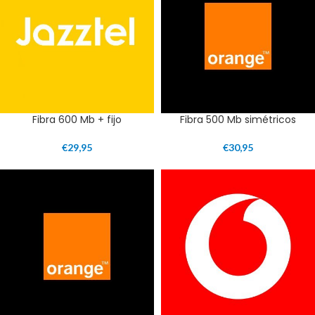
Fibra 600 Mb + fijo
Fibra 500 Mb simétricos
€
29,95
€
30,95