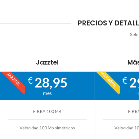
PRECIOS Y DETAL
Sele
Jazztel
Más
MÁSMÓVIL
JAZZTEL
28,95
2
€
€
mes
FIBRA 100 MB
FIBR
Velocidad 100 Mb simétricos
Velocidad 1