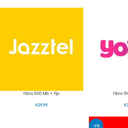
Fibra 600 Mb + fijo
Fibra 1
€
29,95
€
-1%