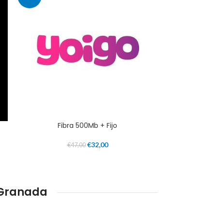
Fibra 500Mb + Fijo
€
32,00
€
47,00
 Granada