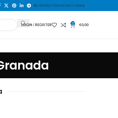
NEWSLETTER
CONTACT US
FAQS
0
LOGIN / REGISTER
€
0,00
 Granada
a