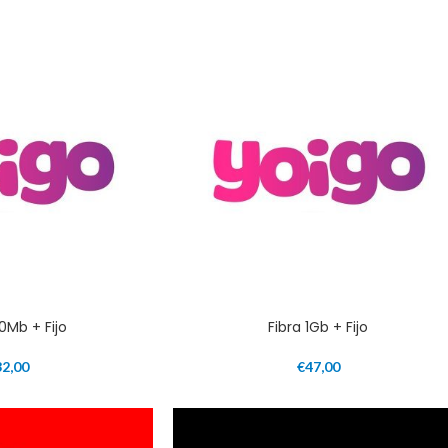
00Mb + Fijo
Fibra 1Gb + Fijo
32,00
€
47,00