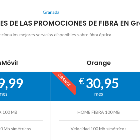
Granada
LES DE LAS PROMOCIONES DE FIBRA EN G
cciona los mejores servicios disponibles sobre fibra óptica
Móvil
Orange
ORANGE
9,99
30,95
€
mes
mes
A 100 MB
HOME FIBRA 100 MB
00 Mb simétricos
Velocidad 100 Mb simétricos