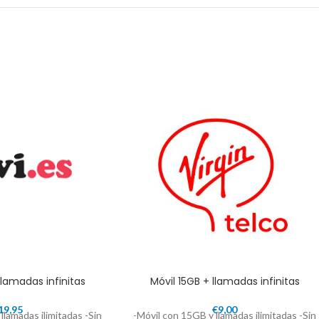
llamadas infinitas
Móvil 15GB + llamadas infinitas
19,95
€
9,00
llamadas ilimitadas -Sin
-Móvil con 15GB y llamadas ilimitadas -Sin