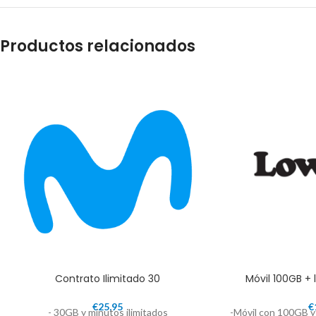
Productos relacionados
Contrato Ilimitado 30
Móvil 100GB + 
€
25,95
€
- 30GB y minutos ilimitados
-Móvil con 100GB y 