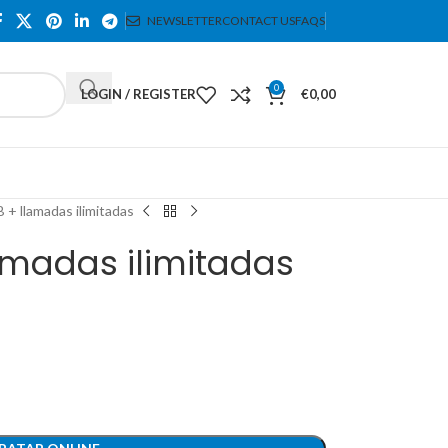
NEWSLETTER
CONTACT US
FAQS
0
LOGIN / REGISTER
€
0,00
 + llamadas ilimitadas
amadas ilimitadas