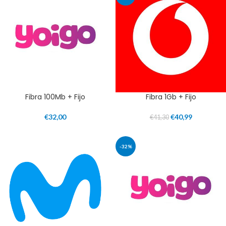
Fibra 100Mb + Fijo
Fibra 1Gb + Fijo
€
32,00
€
40,99
€
41,30
-32%