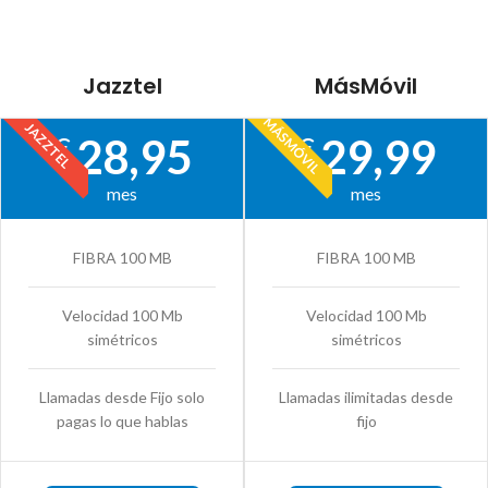
Jazztel
MásMóvil
MÁSMÓVIL
JAZZTEL
28,95
29,99
€
€
mes
mes
FIBRA 100 MB
FIBRA 100 MB
Velocidad 100 Mb
Velocidad 100 Mb
simétricos
simétricos
Llamadas desde Fijo solo
Llamadas ilimitadas desde
pagas lo que hablas
fijo