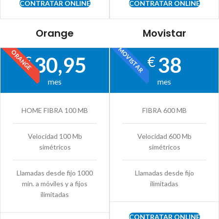
CONTRATAR ONLINE
CONTRATAR ONLINE
Orange
Movistar
MOVISTAR
ORANGE
30,95
38
€
€
mes
mes
HOME FIBRA 100 MB
FIBRA 600 MB
Velocidad 100 Mb
Velocidad 600 Mb
simétricos
simétricos
Llamadas desde fijo 1000
Llamadas desde fijo
min. a móviles y a fijos
ilimitadas
ilimitadas
CONTRATAR ONLINE